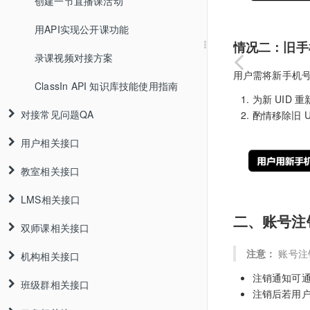
创建一节直播课活动
用API实现公开课功能
情况二：旧手
录课视频对接方案
用户需将新手机
ClassIn API 知识库技能使用指南
为新 UID 
对接常见问题QA
酌情移除旧 U
用户相关接口
教室相关接口
LMS相关接口
二、账号注
双师课相关接口
注意：
账号注销
机构相关接口
注销通知可
班级群相关接口
注销后若用户