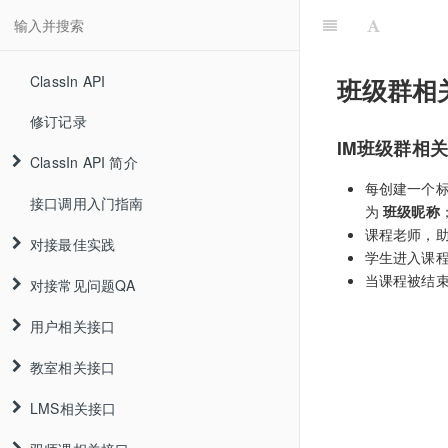
ClassIn API
班级群相
修订记录
IM班级群相关
ClassIn API 简介
每创建一个标
接口调用入门指南
为
班级昵称
课程老师，助教
对接最佳实践
学生进入课
当课程被结
对接常见问题QA
用户相关接口
教室相关接口
LMS相关接口