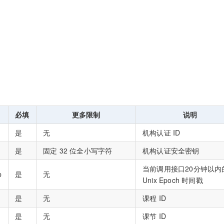
必填
更多限制
说明
是
无
机构认证 ID
是
固定 32 位全小写字符
机构认证安全密钥
当前调用接口20分钟以内
p
是
无
Unix Epoch 时间戳
是
无
课程 ID
是
无
课节 ID