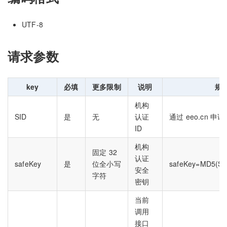
UTF-8
请求参数
key
必填
更多限制
说明
规
机构
SID
是
无
认证
通过 eeo.cn 
ID
机构
固定 32
认证
safeKey
是
位全小写
safeKey=MD5(S
安全
字符
密钥
当前
调用
接口