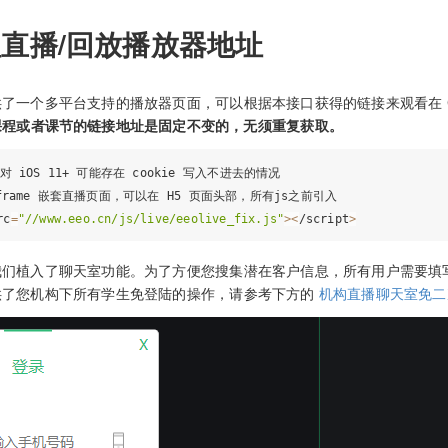
直播/回放播放器地址
个多平台支持的播放器页面，可以根据本接口获得的链接来观看在 Class
课程或者课节的链接地址是固定不变的，无须重复获取。
对 iOS 11+ 可能存在 cookie 写入不进去的情况

iframe 嵌套直播页面，可以在 H5 页面头部，所有js之前引入

rc
=
"//www.eeo.cn/js/live/eeolive_fix.js"
>
<
/script
>
植入了聊天室功能。为了方便您搜集潜在客户信息，所有用户需要填写
供了您机构下所有学生免登陆的操作，请参考下方的
机构直播聊天室免二