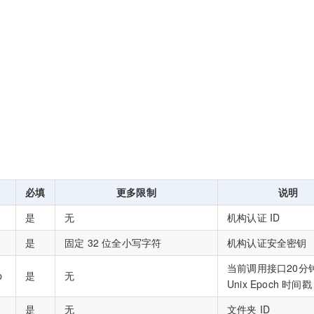
必填
更多限制
说明
是
无
机构认证 ID
是
固定 32 位全小写字符
机构认证安全密钥
当前调用接口20分
p
是
无
Unix Epoch 时间戳
是
无
文件夹 ID