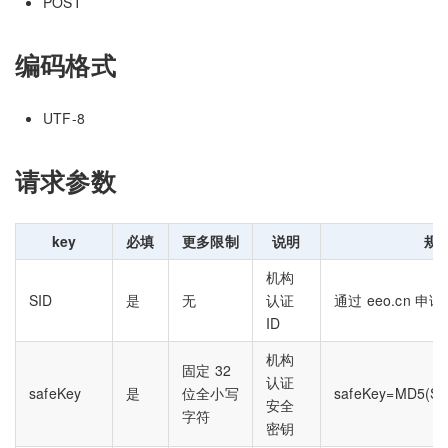
POST
编码格式
UTF-8
请求参数
key
必填
更多限制
说明
规
机构
SID
是
无
认证
通过 eeo.cn 
ID
机构
固定 32
认证
safeKey
是
位全小写
safeKey=MD5(S
安全
字符
密钥